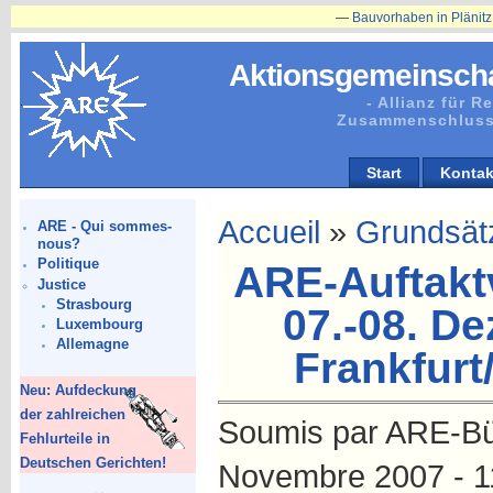
—
Bauvorhaben in Plänitz betr. Herrenhaus
Aktionsgemeinscha
- Allianz für 
Zusammenschluss
Start
Kontak
Accueil
»
Grundsätz
ARE - Qui sommes-
nous?
Politique
ARE-Auftakt
Justice
Strasbourg
07.-08. D
Luxembourg
Allemagne
Frankfur
Neu: Aufdeckung
der zahlreichen
Soumis par ARE-Bür
Fehlurteile in
Deutschen Gerichten!
Novembre 2007 - 1