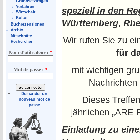
Grundsatzfragen
Verfahren
speziell in den R
Wirtschaft
Kultur
Württemberg, Rhe
Buchrezensionen
Archiv
Mitschnitte
Wir rufen Sie zu ei
Rechercher
für d
Nom d'utilisateur :
*
mit wichtigen gr
Mot de passe :
*
Nachrichten
Demander un
Dieses Treffe
nouveau mot de
passe
jährlichen „ARE
Einladung zu ein