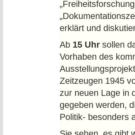
„Freiheitsforschun
„Dokumentationszen
erklärt und diskutier
Ab
15 Uhr
sollen d
Vorhaben des komm
Ausstellungsprojek
Zeitzeugen 1945 vo
zur neuen Lage in 
gegeben werden, di
Politik- besonders 
Sie sehen, es gibt