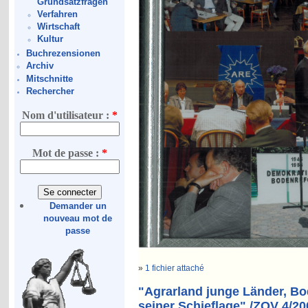
Grundsatzfragen
Verfahren
Wirtschaft
Kultur
Buchrezensionen
Archiv
Mitschnitte
Rechercher
Nom d'utilisateur :
*
Mot de passe :
*
Demander un
nouveau mot de
passe
»
1 fichier attaché
"Agrarland junge Länder, B
seiner Schieflage" /ZOV 4/20