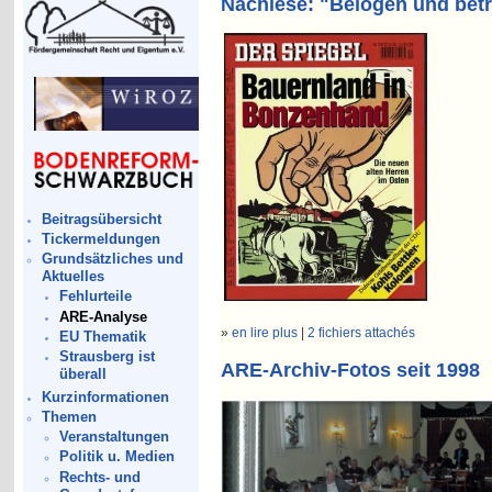
Nachlese: "Belogen und betr
Beitragsübersicht
Tickermeldungen
Grundsätzliches und
Aktuelles
Fehlurteile
ARE-Analyse
»
en lire plus
|
2 fichiers attachés
EU Thematik
Strausberg ist
ARE-Archiv-Fotos seit 1998
überall
Kurzinformationen
Themen
Veranstaltungen
Politik u. Medien
Rechts- und