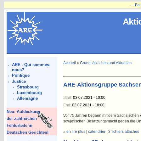
—
Bauvorhabe
Akti
Accueil
»
Grundsätzliches und Aktuelles
ARE - Qui sommes-
nous?
Politique
Justice
ARE-Aktionsgruppe Sachsen 
Strasbourg
Luxembourg
Start:
03.07.2021 - 10:00
Allemagne
End:
03.07.2021 - 18:00
Neu: Aufdeckung
Vor 75 Jahren begann mit dem Sächsischen V
der zahlreichen
sowjetischen Besatzungsmacht gegen die Un
Fehlurteile in
»
en lire plus
|
calendrier
|
3 fichiers attachés
Deutschen Gerichten!