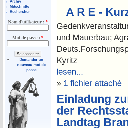
Archiv
Mitschnitte
A R E - Kur
Rechercher
Nom d'utilisateur :
*
Gedenkveranstaltun
und Mauerbau; Agra
Mot de passe :
*
Deuts.Forschungspr
Kyritz
Demander un
nouveau mot de
lesen...
passe
»
1 fichier attaché
Einladung zu
der Rechtsst
Landtag Bra