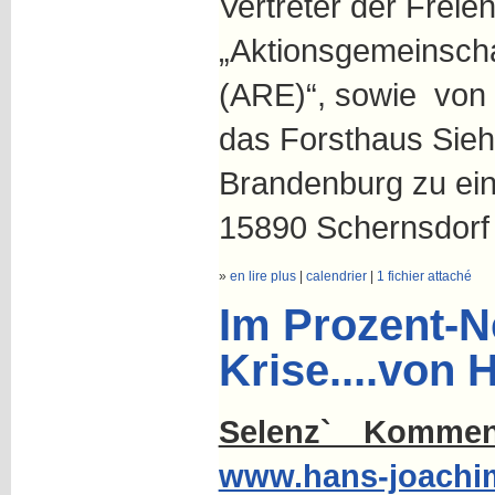
Vertreter der Freie
„Aktionsgemeinsch
(ARE)“, sowie von „D
das Forsthaus Sieh
Brandenburg zu ein
15890 Schernsdorf 
»
en lire plus
|
calendrier
|
1 fichier attaché
Im Prozent-N
Krise....von 
Selenz` Komme
www.hans-joachim