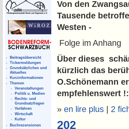
Von den Zwangsa
Tausende betroffen
Westen -
Folge im Anhang
Über dieses schän
Beitragsübersicht
Tickermeldungen
kürzlich das berü
Grundsätzliches und
Aktuelles
Kurzinformationen
O.Schönemann er
Themen
Veranstaltungen
empfehlenswert !:
Politik u. Medien
Rechts- und
Grundsatzfragen
»
en lire plus
|
2 fic
Verfahren
Wirtschaft
Kultur
202
Buchrezensionen