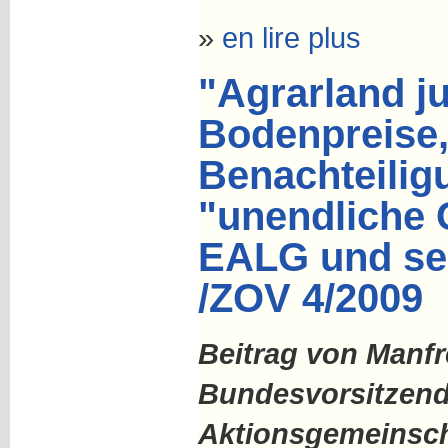
»
en lire plus
"Agrarland j
Bodenpreise
Benachteilig
"unendliche 
EALG und sei
/ZOV 4/2009
Beitrag von Manfr
Bundesvorsitzend
Aktionsgemeinsch