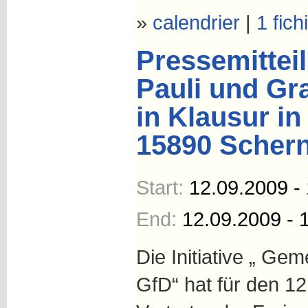
»
calendrier
|
1 fich
Pressemittei
Pauli und Gr
in Klausur i
15890 Scher
Start:
12.09.2009 -
End:
12.09.2009 - 
Die Initiative „ Ge
GfD“ hat für den 1