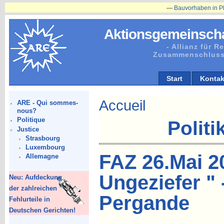
—
Bauvorhaben in Plänitz betr. Her
Aktionsgemeinscha
- Allianz für 
Zusammenschluss
Start
Kontak
Accueil
ARE - Qui sommes-
nous?
Politique
Politi
Justice
Strasbourg
Luxembourg
FAZ 26.Mai 20
Allemagne
Ungeziefer " 
Neu: Aufdeckung
der zahlreichen
Pergande
Fehlurteile in
Deutschen Gerichten!