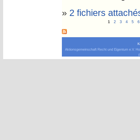
»
2 fichiers attaché
1
2
3
4
5
6
K
Aktionsgemeinschaft Recht und Eigentum e.V. Ho