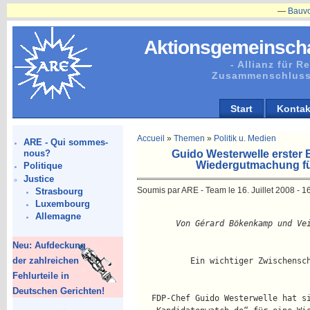
—
Bauvorhabe
Aktionsgemeinscha
- Allianz für 
Zusammenschluss
Start
Kontak
Accueil
»
Themen
»
Politik u. Medien
ARE - Qui sommes-
Guido Westerwelle erster B
nous?
Wiedergutmachung für
Politique
Justice
Soumis par ARE - Team le 16. Juillet 2008 - 1
Strasbourg
Luxembourg
Allemagne
        Von Gérard Bökenkamp und Ve
Neu: Aufdeckung
der zahlreichen
           Ein wichtiger Zwischensc
Fehlurteile in
Deutschen Gerichten!
   FDP-Chef Guido Westerwelle hat s