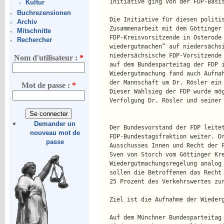
   Initiative ging von der FDP-Basi
Kultur
Buchrezensionen
   Die Initiative für diesen politi
Archiv
   Zusammenarbeit mit dem Göttinger
Mitschnitte
   FDP-Kreisvorsitzende in Osterode
Rechercher
   wiedergutmachen“ auf niedersächs
   niedersächsische FDP-Vorsitzende
Nom d'utilisateur :
*
   auf dem Bundesparteitag der FDP 
   Wiedergutmachung fand auch Aufna
   der Mannschaft um Dr. Rösler ein
Mot de passe :
*
   Dieser Wahlsieg der FDP wurde mö
   Verfolgung Dr. Rösler und seiner
Demander un
   Der Bundesvorstand der FDP leite
nouveau mot de
   FDP-Bundestagsfraktion weiter. D
passe
   Ausschusses Innen und Recht der 
   Sven von Storch vom Göttinger Kr
   Wiedergutmachungsregelung analog
   sollen die Betroffenen das Recht
   25 Prozent des Verkehrswertes zu
   Ziel ist die Aufnahme der Wieder
   Auf dem Münchner Bundesparteitag