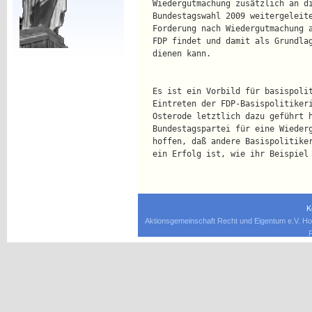
   Wiedergutmachung zusätzlich an d
   Bundestagswahl 2009 weitergeleit
   Forderung nach Wiedergutmachung 
   FDP findet und damit als Grundla
   dienen kann.                    
   Es ist ein Vorbild für basispoli
   Eintreten der FDP-Basispolitiker
   Osterode letztlich dazu geführt 
   Bundestagspartei für eine Wieder
   hoffen, daß andere Basispolitike
   ein Erfolg ist, wie ihr Beispiel
K
Aktionsgemeinschaft Recht und Eigentum e.V. Ho