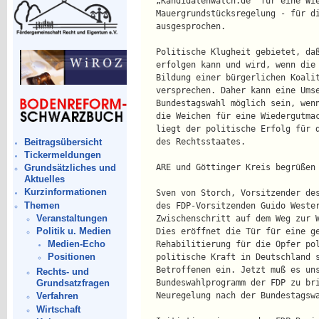
   „Kandidatenwatch.de“ für eine Wi
   Mauergrundstücksregelung - für d
   ausgesprochen. 
   Politische Klugheit gebietet, da
   erfolgen kann und wird, wenn die
   Bildung einer bürgerlichen Koali
   versprechen. Daher kann eine Ums
   Bundestagswahl möglich sein, wen
   die Weichen für eine Wiedergutma
   liegt der politische Erfolg für 
Beitragsübersicht
   des Rechtsstaates.              
Tickermeldungen
   ARE und Göttinger Kreis begrüßen
Grundsätzliches und
Aktuelles
Kurzinformationen
   Sven von Storch, Vorsitzender de
Themen
   des FDP-Vorsitzenden Guido Weste
Veranstaltungen
   Zwischenschritt auf dem Weg zur 
Politik u. Medien
   Dies eröffnet die Tür für eine g
Medien-Echo
   Rehabilitierung für die Opfer po
Positionen
   politische Kraft in Deutschland 
   Betroffenen ein. Jetzt muß es un
Rechts- und
   Bundeswahlprogramm der FDP zu br
Grundsatzfragen
   Neuregelung nach der Bundestagsw
Verfahren
Wirtschaft