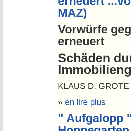
erneuert ...vo
MAZ)
Vorwürfe geg
erneuert
Schäden du
Immobilieng
KLAUS D. GROTE
»
en lire plus
" Aufgalopp "
Hoppegarten..