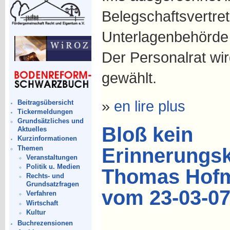
Belegschaftsvertret
Unterlagenbehörde –
Der Personalrat wir
gewählt.
»
en lire plus
Beitragsübersicht
Tickermeldungen
Grundsätzliches und
Bloß kein
Aktuelles
Kurzinformationen
Themen
Erinnerungsk
Veranstaltungen
Politik u. Medien
Thomas Hofm
Rechts- und
Grundsatzfragen
vom 23-03-07
Verfahren
Wirtschaft
Kultur
Buchrezensionen