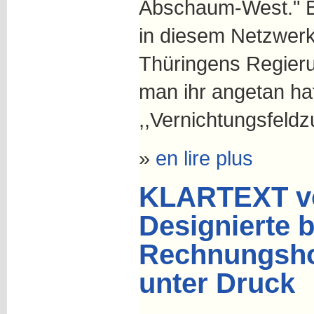
Abschaum-West." B
in diesem Netzwerk
Thüringens Regier
man ihr angetan hat
,,Vernichtungsfeldz
»
en lire plus
KLARTEXT vo
Designierte 
Rechnungsho
unter Druck