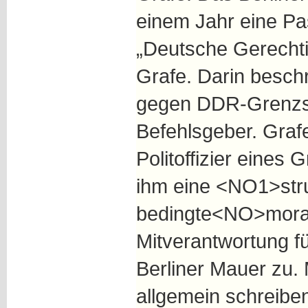
einem Jahr eine P
„Deutsche Gerechti
Grafe. Darin beschr
gegen DDR-Grenzs
Befehlsgeber. Graf
Politoffizier eines
ihm eine <NO1>stru
bedingte<NO>morali
Mitverantwortung fü
Berliner Mauer zu.
allgemein schreibe