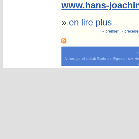
www.hans-joachim
»
en lire plus
« premier
‹ précéde
K
Aktionsgemeinschaft Recht und Eigentum e.V. Ho