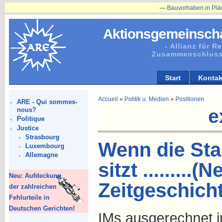
—
Bauvorhaben in Plänitz betr. Herrenh
Aktionsgemeinscha
- Allianz für 
Zusammenschluss
Start
Kontak
Accueil
»
Politik u. Medien
»
Positionen
ARE - Qui sommes-
e
nous?
Politique
Justice
Strasbourg
Wenn die Sta
Luxembourg
Allemagne
sitzt .........(
Neu: Aufdeckung
Zeitgeschich
der zahlreichen
Fehlurteile in
Deutschen Gerichten!
IMs ausgerechnet i