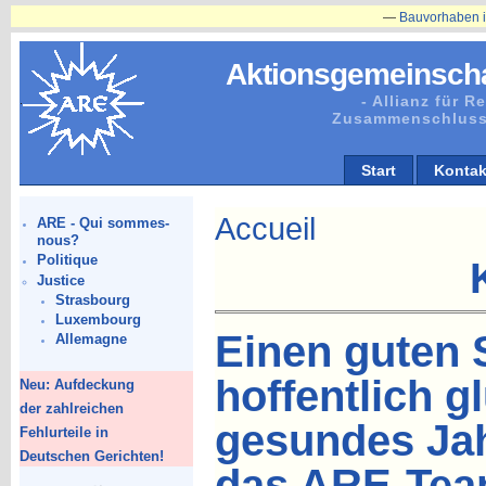
—
Bauvorhaben in Plänitz betr
Aktionsgemeinscha
- Allianz für 
Zusammenschluss
Start
Kontak
Accueil
ARE - Qui sommes-
nous?
Politique
Justice
Strasbourg
Luxembourg
Einen guten S
Allemagne
hoffentlich g
Neu: Aufdeckung
der zahlreichen
gesundes Ja
Fehlurteile in
Deutschen Gerichten!
das ARE-Te