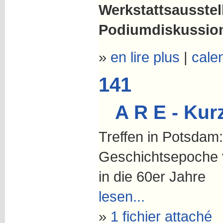
Werkstattsausste
Podiumdiskussion
»
en lire plus
|
cale
141
A R E - Kur
Treffen in Potsdam:
Geschichtsepoche 
in die 60er Jahre
lesen...
»
1 fichier attaché