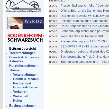
Kurzinfo
115
article
Pressemitteilung von ABL- " über die
article
Offener Brief an die Damen und Herr
article
Das zerstörte zweite Wirtschaftswun
article
Potsdam manipulierte Grundbücher....
article
Doris Groger kämpft für ihre Grundr
article
Brandenbuerg sucht Erben per Zeitun
article
Wenn die Stasi im Personal sitzt ......
article
Pressemitteilung vom 19.08.2009: 
article
SED-OPFER- RENTE :Kompromiss bei
Beitragsübersicht
event
Gneisenau - Leben und Werk des Kö
Tickermeldungen
article
Buchbesprechung Prof. Dr.-Ing. Han
Grundsätzliches und
Aktuelles
article
Thüringische Landeszeitung -- 26.0
Kurzinformationen
Themen
Veranstaltungen
Politik u. Medien
Rechts- und
Grundsatzfragen
Verfahren
Wirtschaft
Kultur
Buchrezensionen