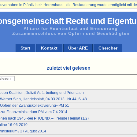
aben in Plänitz betr. Herrenhaus - die Restaurierung wurde ermöglicht mit der Un
onsgemeinschaft Recht und Eigentu
- Allianz für Rechtsstaat und Erneuerung -
Zusammenschluss von Opfern und Geschädigten
Start
Kontakt
Über ARE
Chercher
zuletzt viel gelesen
gelesen
en Koalition, Defizit-Aufarbeitung und Prioritäten
erner Sinn, Handelsblatt, 04.03.2013 , Nr 44, S. 48
pfern der Zwangskollektivierung--PM 51
zur Finanzministerium-PM vom 7.4.2014
benen nach 1945 -bei PHOENIX – Fremde Heimat (1/2)
online 16-06-2010
nisterium / 27 August 2014