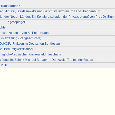
 Transparenz !"
en,Minister, Staatsanwälte und Gerichtsdirektoren im Land Brandenburg
der der Neuen Länder: Ein Kollateralschaden der Privatisierung?von Prof. Dr. Blum
......Tagesspiegel
echte
gsanzeigen ....von Kl. Peter Krause
...(Netzeitung - Zeitgeschichte)
CDU/CSU-Fraktion im Deutschen Bundestag
 Bedürftigkeitsklausel
niglich-Preußischen Generalfeldmarschalls.
s-Joachim Selenz Michael Buback – „Der zweite Tod meines Vaters“ II
4.2010