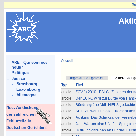
—
Bauvorh
Akti
Accueil
ARE - Qui sommes-
nous?
Politique
ingesamt oft gelesen
zuletzt viel 
Justice
Strasbourg
Typ
Titel
Luxembourg
article
ZOV 1/ 2010 : EALG : Zusagen der neu
Allemagne
article
Der EURO wird zur Bürde von Hans-W
article
Bündnisgrüne MdL NIELS gedachte O
Neu: Aufdeckung
article
ARE- Antwort und ARE- Komentaren 
der zahlreichen
article
Achtung! Das Schicksal der Vertrie
Fehlurteile in
article
Ja, ...Warum eine UNI ? ....Spiegel 
Deutschen Gerichten!
article
UOKG : Schreiben an BundesJustizmi