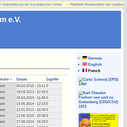
terstützung der Europäischen Union
—
Plänitzer Restauration des Gutshauses er
m e.V.
German
English
French
Autor
Datum
Zugriffe
are
09.03.2010 - 19:11
0
are
19.03.2013 - 12:42
0
are
26.04.2010 - 11:48
0
are
15.05.2014 - 12:15
0
are
12.01.2012 - 18:30
0
are
22.06.2010 - 10:56
0
are
27.08.2014 - 16:20
0