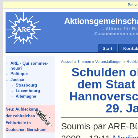
—
Bauvorhabe
Aktionsgemeinscha
- Allianz für 
Zusammenschluss
Start
Kontak
Accueil
»
Themen
»
Veranstaltungen
»
Rückbl
ARE - Qui sommes-
Schulden o
nous?
Politique
Justice
dem Staat 
Strasbourg
Luxembourg
Hannoversch
Allemagne
29. J
Neu: Aufdeckung
der zahlreichen
Fehlurteile in
Soumis par ARE-Büro
Deutschen Gerichten!