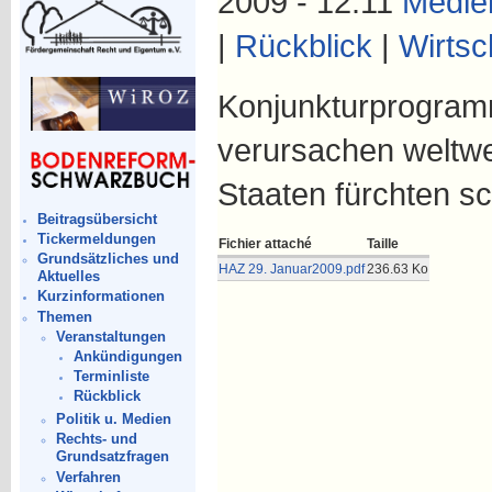
2009 - 12:11
Medie
|
Rückblick
|
Wirtsc
Konjunkturprogramm
verursachen weltwei
Staaten fürchten sc
Beitragsübersicht
Tickermeldungen
Fichier attaché
Taille
Grundsätzliches und
HAZ 29. Januar2009.pdf
236.63 Ko
Aktuelles
Kurzinformationen
Themen
Veranstaltungen
Ankündigungen
Terminliste
Rückblick
Politik u. Medien
Rechts- und
Grundsatzfragen
Verfahren