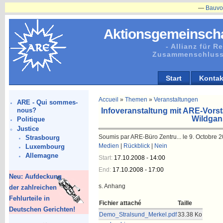
—
Bauvorhaben
Aktionsgemeinscha
- Allianz für 
Zusammenschluss
Start
Kontak
Accueil
»
Themen
»
Veranstaltungen
ARE - Qui sommes-
Infoveranstaltung mit ARE-Vors
nous?
Wildgan
Politique
Justice
Soumis par ARE-Büro Zentru... le 9. Octobre 2
Strasbourg
Medien
|
Rückblick
|
Nein
Luxembourg
Allemagne
Start:
17.10.2008 - 14:00
End:
17.10.2008 - 17:00
Neu: Aufdeckung
s. Anhang
der zahlreichen
Fehlurteile in
Fichier attaché
Taille
Deutschen Gerichten!
Demo_Stralsund_Merkel.pdf
33.38 Ko