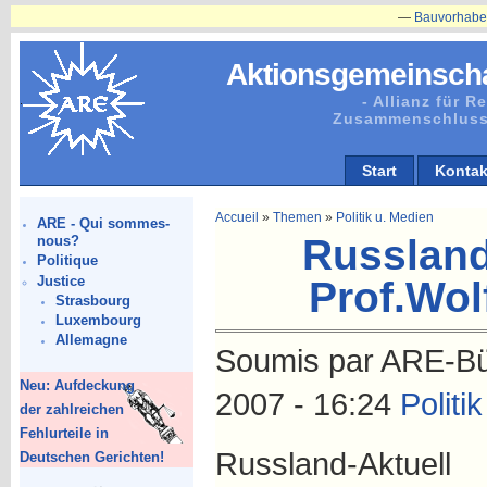
—
Bauvorhaben in Plänitz
Aktionsgemeinscha
- Allianz für 
Zusammenschluss
Start
Kontak
Accueil
»
Themen
»
Politik u. Medien
ARE - Qui sommes-
Russland
nous?
Politique
Justice
Prof.Wol
Strasbourg
Luxembourg
Allemagne
Soumis par ARE-Büro
Neu: Aufdeckung
2007 - 16:24
Politi
der zahlreichen
Fehlurteile in
Russland-Aktuell
Deutschen Gerichten!