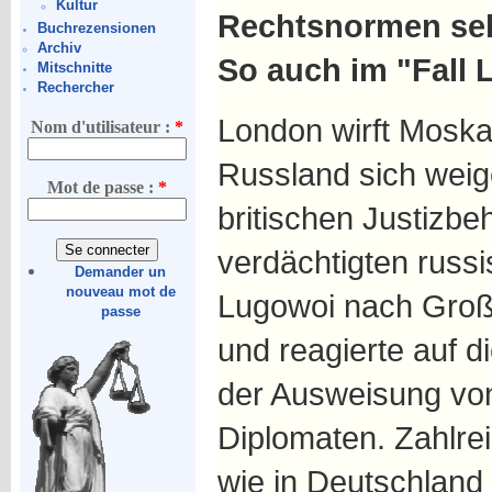
Kultur
Rechtsnormen seh
Buchrezensionen
Archiv
So auch im "Fall 
Mitschnitte
Rechercher
London wirft Moska
Nom d'utilisateur :
*
Russland sich weig
Mot de passe :
*
britischen Justizb
verdächtigten russ
Demander un
nouveau mot de
Lugowoi nach Großb
passe
und reagierte auf d
der Ausweisung von
Diplomaten. Zahlre
wie in Deutschland