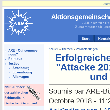
—
Bauvorhaben
Aktionsgemeinscha
- Allianz für 
Zusammenschluss
Start
Kontak
Accueil
»
Themen
»
Veranstaltungen
ARE - Qui sommes-
Erfolgreic
nous?
Politique
Justice
"Attacke 20
Strasbourg
Luxembourg
und
Allemagne
Neu: Aufdeckung
Soumis par ARE-Bür
der zahlreichen
Fehlurteile in
Octobre 2018 - 11:
Deutschen Gerichten!