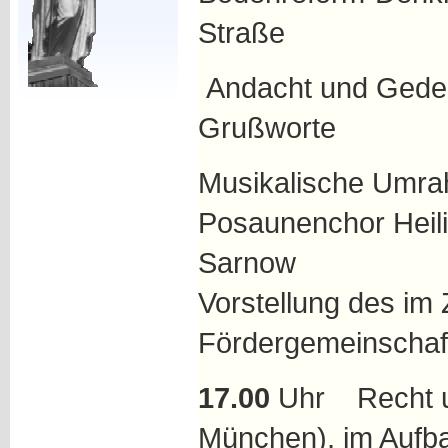
Straße
Andacht und Gede
Grußwor
Musikalische Umra
Posaunenchor Heil
Sarnow Ans
Vorstellung des im
Fördergemeinschaf
17.00
Uhr Recht un
München), im Aufba