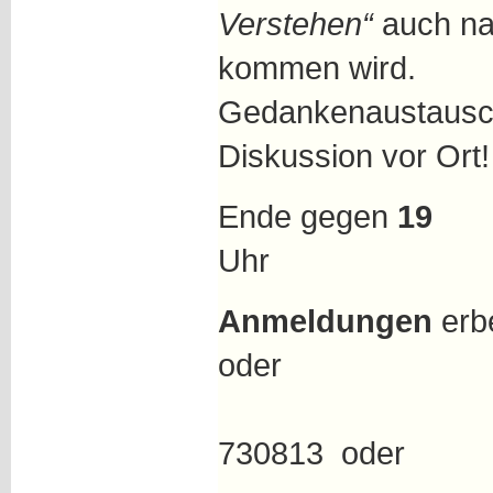
Verstehen“
auch
kommen wi
Gedankenaustausch
Diskussion vor Ort
Ende gegen
19
U
Anmeldungen
erbe
od
Fax unt
730813 oder