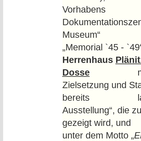
Vorhabens „ A
Dokumentationszen
Mus
„Memorial `45 
Herrenhaus
Pläni
Dosse
mit Übe
Zielsetzung und St
bereits laufe
Ausstellung“, die zu
gezeigt wird, 
unter dem Motto „
E