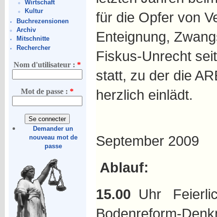
Wirtschaft
Kultur
für die Opfer von V
Buchrezensionen
Archiv
Enteignung, Zwangs
Mitschnitte
Rechercher
Fiskus-Unrecht sei
Nom d'utilisateur :
*
statt, zu der die AR
herzlich einlädt.
Mot de passe :
*
Sonntag
Demander un
September 2009
nouveau mot de
passe
Ablauf:
15.00
Uhr Feierlic
Bodenreform-Denkm