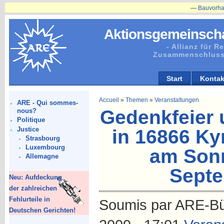
—
Bauvorhaben in Pl
Aktionsgemeinscha
- Allianz für 
Zusammenschluss
Start
Kontak
Accueil
»
Themen
»
Veranstaltungen
ARE - Qui sommes-
Gedenkfeier 
nous?
Politique
Justice
in 16866 Ky
Strasbourg
Luxembourg
am Sonn
Allemagne
Septe
Neu: Aufdeckung
der zahlreichen
Fehlurteile in
Soumis par ARE-Bür
Deutschen Gerichten!