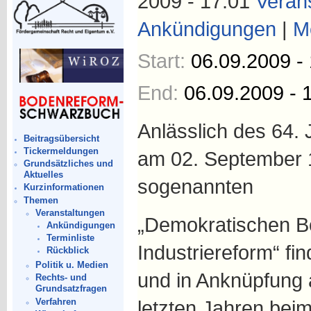
2009 - 17:01
Veran
Ankündigungen
|
M
Start:
06.09.2009 -
End:
06.09.2009 - 
Anlässlich des 64. 
Beitragsübersicht
Tickermeldungen
am 02. September 
Grundsätzliches und
Aktuelles
sogenannten
Kurzinformationen
Themen
Veranstaltungen
„Demokratischen B
Ankündigungen
Terminliste
Industriereform“ fin
Rückblick
Politik u. Medien
und in Anknüpfung 
Rechts- und
Grundsatzfragen
Verfahren
letzten Jahren be