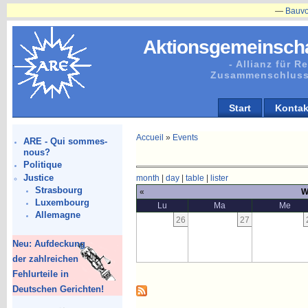
—
Bauvorhabe
Aktionsgemeinscha
- Allianz für 
Zusammenschluss
Start
Kontak
Accueil
»
Events
ARE - Qui sommes-
nous?
Politique
Justice
month
|
day
|
table
|
lister
Strasbourg
«
W
Luxembourg
Lu
Ma
Me
Allemagne
26
27
Neu: Aufdeckung
der zahlreichen
Fehlurteile in
Deutschen Gerichten!