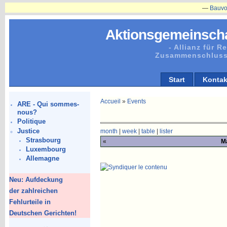
—
Bauvorhabe
Aktionsgemeinscha
- Allianz für 
Zusammenschluss
Start
Kontak
Accueil
»
Events
ARE - Qui sommes-
nous?
Politique
Justice
month
|
week
|
table
|
lister
Strasbourg
«
Ma
Luxembourg
Allemagne
Neu: Aufdeckung
der zahlreichen
Fehlurteile in
Deutschen Gerichten!