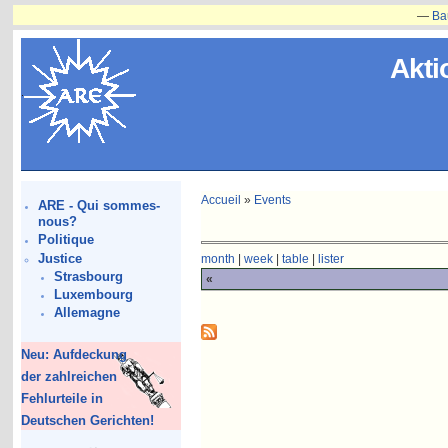
—
Bauvorha
Akti
Accueil
»
Events
ARE - Qui sommes-
nous?
Politique
Justice
month
|
week
|
table
|
lister
Strasbourg
«
Luxembourg
Allemagne
Neu: Aufdeckung
der zahlreichen
Fehlurteile in
Deutschen Gerichten!