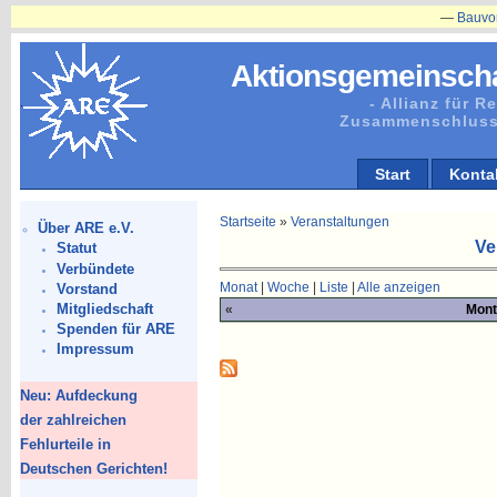
—
Bauvorhaben
Aktionsgemeinscha
- Allianz für 
Zusammenschluss
Start
Konta
Startseite
»
Veranstaltungen
Über ARE e.V.
Ve
Statut
Verbündete
Monat
|
Woche
|
Liste
|
Alle anzeigen
Vorstand
Mitgliedschaft
«
Mont
Spenden für ARE
Impressum
Neu: Aufdeckung
der zahlreichen
Fehlurteile in
Deutschen Gerichten!