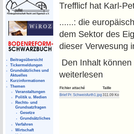
Trefflicf hat Karl-Pet
......: die europäi
dem Sektor des Eig
dieser Verwesung inf
Beitragsübersicht
Den Inhalt können
Tickermeldungen
Grundsätzliches und
weiterlesen
Aktuelles
Kurzinformationen
Themen
Fichier attaché
Taille
Veranstaltungen
Brief Pr. Schweisfurth1.jpg
311.09 Ko
Politik u. Medien
Rechts- und
Grundsatzfragen
Gesetze
Grundsätzliches
Verfahren
Wirtschaft