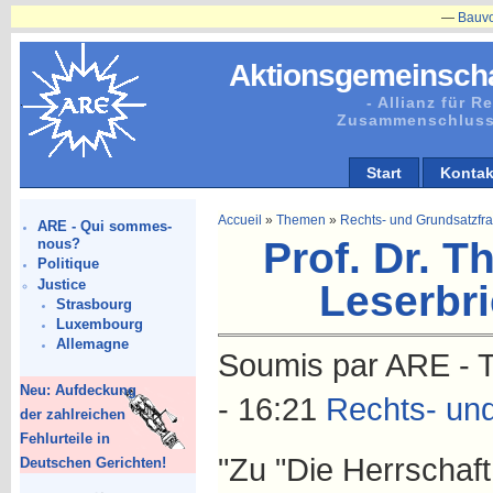
—
Bauvorhabe
Aktionsgemeinscha
- Allianz für 
Zusammenschluss
Start
Kontak
Accueil
»
Themen
»
Rechts- und Grundsatzfr
ARE - Qui sommes-
Prof. Dr. T
nous?
Politique
Justice
Leserbri
Strasbourg
Luxembourg
Allemagne
Soumis par ARE - T
Neu: Aufdeckung
- 16:21
Rechts- un
der zahlreichen
Fehlurteile in
"Zu "Die Herrschaft 
Deutschen Gerichten!