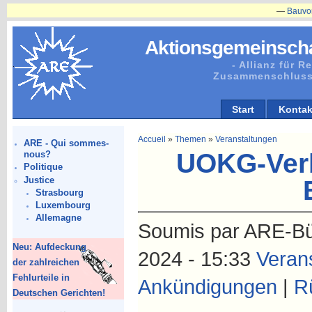
—
Bauvorhaben
Aktionsgemeinscha
- Allianz für 
Zusammenschluss
Start
Kontak
Accueil
»
Themen
»
Veranstaltungen
ARE - Qui sommes-
UOKG-Verb
nous?
Politique
Justice
Strasbourg
Luxembourg
Allemagne
Soumis par ARE-Bür
Neu: Aufdeckung
2024 - 15:33
Veran
der zahlreichen
Fehlurteile in
Ankündigungen
|
R
Deutschen Gerichten!