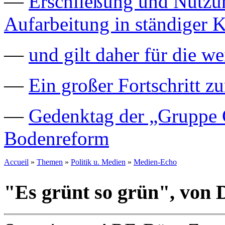
—
Erschließung und Nutzu
Aufarbeitung in ständiger K
—
und gilt daher für die we
—
Ein großer Fortschritt z
—
Gedenktag der „Gruppe C
Bodenreform
Accueil
»
Themen
»
Politik u. Medien
»
Medien-Echo
"Es grünt so grün", von