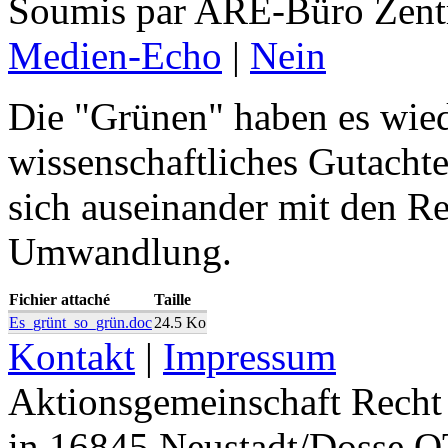
Soumis par ARE-Büro Zentru
Medien-Echo
|
Nein
Die "Grünen" haben es wiede
wissenschaftliches Gutachte
sich auseinander mit den 
Umwandlung.
Fichier attaché
Taille
Es_grünt_so_grün.doc
24.5 Ko
Kontakt
|
Impressum
Aktionsgemeinschaft Recht 
in 16845 Neustadt/Dosse O