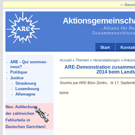
—
Bauvorhaben
Aktionsgemeinscha
- Allianz für 
Zusammenschluss
Start
Kontak
Accueil
»
Themen
»
Veranstaltungen
»
Ankün
ARE - Qui sommes-
ARE-Demonstration zusammen 
nous?
2014 beim Landt
Politique
Justice
Soumis par ARE-Büro Zentru... le 17. Septemb
Strasbourg
Luxembourg
keine
Allemagne
Neu: Aufdeckung
der zahlreichen
Fehlurteile in
Deutschen Gerichten!