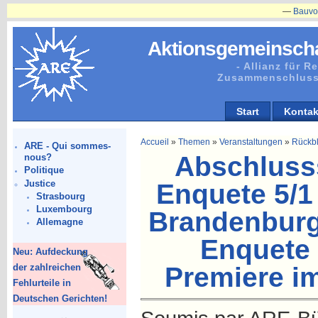
—
Bauvorhaben
Aktionsgemeinscha
- Allianz für 
Zusammenschluss
Start
Kontak
Accueil
»
Themen
»
Veranstaltungen
»
Rückbl
ARE - Qui sommes-
Abschluss
nous?
Politique
Justice
Enquete 5/1
Strasbourg
Luxembourg
Brandenburg
Allemagne
Enquete 
Neu: Aufdeckung
der zahlreichen
Premiere i
Fehlurteile in
Deutschen Gerichten!