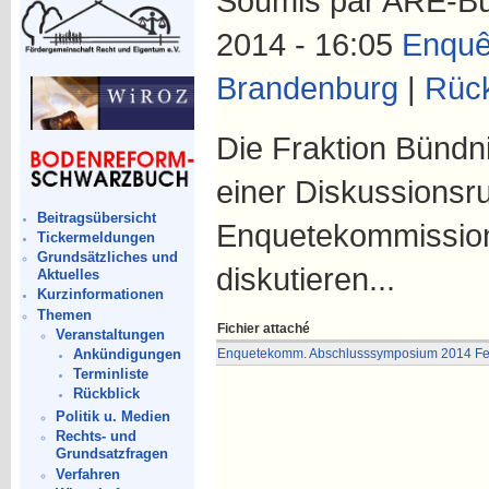
Soumis par ARE-Büro
2014 - 16:05
Enquê
Brandenburg
|
Rück
Die Fraktion Bündn
einer Diskussionsr
Beitragsübersicht
Enquetekommission
Tickermeldungen
Grundsätzliches und
diskutieren...
Aktuelles
Kurzinformationen
Themen
Fichier attaché
Veranstaltungen
Ankündigungen
Enquetekomm. Abschlusssymposium 2014 Feb
Terminliste
Rückblick
Politik u. Medien
Rechts- und
Grundsatzfragen
Verfahren