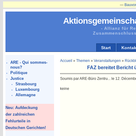
—
Bauvorhaben 
Aktionsgemeinscha
- Allianz für 
Zusammenschluss
Start
Kontak
Accueil
»
Themen
»
Veranstaltungen
»
Rückbl
ARE - Qui sommes-
FAZ bereitet Bericht 
nous?
Politique
Justice
Soumis par ARE-Büro Zentru... le 12. Décemb
Strasbourg
keine
Luxembourg
Allemagne
Neu: Aufdeckung
der zahlreichen
Fehlurteile in
Deutschen Gerichten!