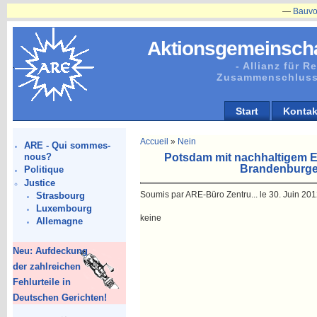
—
Bauvorhab
Aktionsgemeinscha
- Allianz für 
Zusammenschluss
Start
Kontak
Accueil
»
Nein
ARE - Qui sommes-
Potsdam mit nachhaltigem Er
nous?
Brandenburge
Politique
Justice
Soumis par ARE-Büro Zentru... le 30. Juin 201
Strasbourg
Luxembourg
keine
Allemagne
Neu: Aufdeckung
der zahlreichen
Fehlurteile in
Deutschen Gerichten!