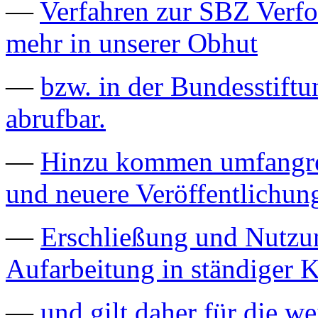
—
Verfahren zur SBZ Verfo
mehr in unserer Obhut
—
bzw. in der Bundesstiftu
abrufbar.
—
Hinzu kommen umfangrei
und neuere Veröffentlichun
—
Erschließung und Nutzu
Aufarbeitung in ständiger K
—
und gilt daher für die we