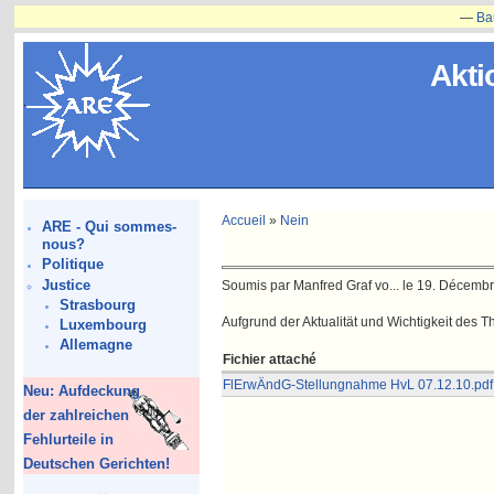
—
Bauvorh
Akti
Accueil
»
Nein
ARE - Qui sommes-
nous?
Politique
Justice
Soumis par Manfred Graf vo... le 19. Décembr
Strasbourg
Aufgrund der Aktualität und Wichtigkeit des
Luxembourg
Allemagne
Fichier attaché
FlErwÄndG-Stellungnahme HvL 07.12.10.pdf
Neu: Aufdeckung
der zahlreichen
Fehlurteile in
Deutschen Gerichten!