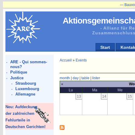
—
Bauvorhaben
Aktionsgemeinscha
- Allianz für 
Zusammenschluss
Start
Kontak
Accueil
»
Events
ARE - Qui sommes-
nous?
Politique
Justice
month
|
day
|
table
|
lister
Strasbourg
«
Wee
Luxembourg
Lu
Ma
Me
Allemagne
13
14
15
Neu: Aufdeckung
der zahlreichen
Fehlurteile in
Deutschen Gerichten!