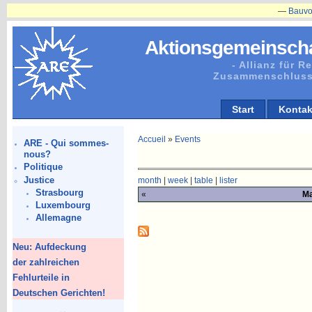
—
Bauvorhaben
Aktionsgemeinscha
- Allianz für 
Zusammenschluss
Start
Kontak
Accueil
»
Events
ARE - Qui sommes-
nous?
Politique
Justice
month
|
week
|
table
|
lister
Strasbourg
«
Ma
Luxembourg
Allemagne
Neu: Aufdeckung
der zahlreichen
Fehlurteile in
Deutschen Gerichten!