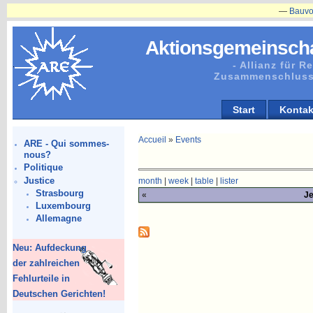
—
Bauvorhaben
Aktionsgemeinscha
- Allianz für 
Zusammenschluss
Start
Kontak
Accueil
»
Events
ARE - Qui sommes-
nous?
Politique
Justice
month
|
week
|
table
|
lister
Strasbourg
«
Je
Luxembourg
Allemagne
Neu: Aufdeckung
der zahlreichen
Fehlurteile in
Deutschen Gerichten!