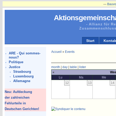
—
Bauvorhaben
Aktionsgemeinscha
- Allianz für 
Zusammenschluss
Start
Kontak
Accueil
»
Events
ARE - Qui sommes-
nous?
Politique
Justice
month
|
day
|
table
|
lister
Strasbourg
«
Wee
Luxembourg
Lu
Ma
Me
Allemagne
12
13
14
Neu: Aufdeckung
der zahlreichen
Fehlurteile in
Deutschen Gerichten!