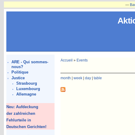
—
Bauvorh
Akti
Accueil
»
Events
ARE - Qui sommes-
nous?
Politique
Justice
month
|
week
|
day
|
table
Strasbourg
Luxembourg
Allemagne
Neu: Aufdeckung
der zahlreichen
Fehlurteile in
Deutschen Gerichten!