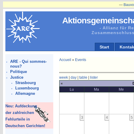
—
Bauvorhaben
Aktionsgemeinscha
- Allianz für 
Zusammenschluss
Start
Kontak
Accueil
»
Events
ARE - Qui sommes-
nous?
Politique
Justice
week
|
day
|
table
|
lister
Strasbourg
«
Luxembourg
Lu
Ma
Me
Allemagne
Neu: Aufdeckung
der zahlreichen
3
4
5
Fehlurteile in
Deutschen Gerichten!