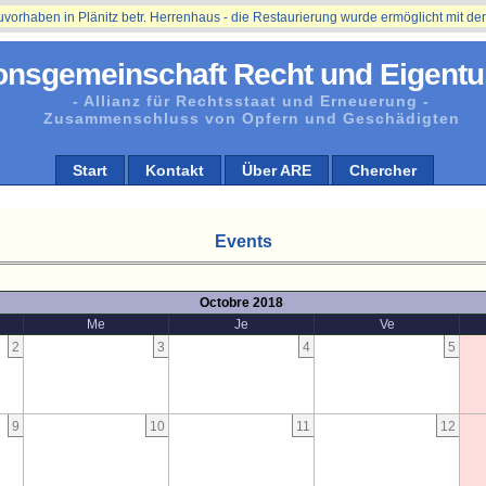
aben in Plänitz betr. Herrenhaus - die Restaurierung wurde ermöglicht mit der U
onsgemeinschaft Recht und Eigentu
- Allianz für Rechtsstaat und Erneuerung -
Zusammenschluss von Opfern und Geschädigten
Start
Kontakt
Über ARE
Chercher
Events
Octobre 2018
Me
Je
Ve
2
3
4
5
9
10
11
12