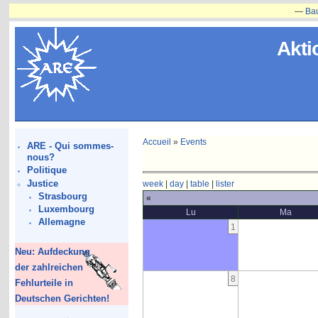
—
Bauvorh
Akti
Accueil
»
Events
ARE - Qui sommes-
nous?
Politique
Justice
week
|
day
|
table
|
lister
Strasbourg
«
Luxembourg
Lu
Ma
Allemagne
1
Neu: Aufdeckung
der zahlreichen
8
Fehlurteile in
Deutschen Gerichten!