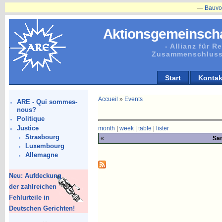
—
Bauvorhaben
Aktionsgemeinscha
- Allianz für 
Zusammenschluss
Start
Kontak
Accueil
»
Events
ARE - Qui sommes-
nous?
Politique
Justice
month
|
week
|
table
|
lister
Strasbourg
«
Sam
Luxembourg
Allemagne
Neu: Aufdeckung
der zahlreichen
Fehlurteile in
Deutschen Gerichten!