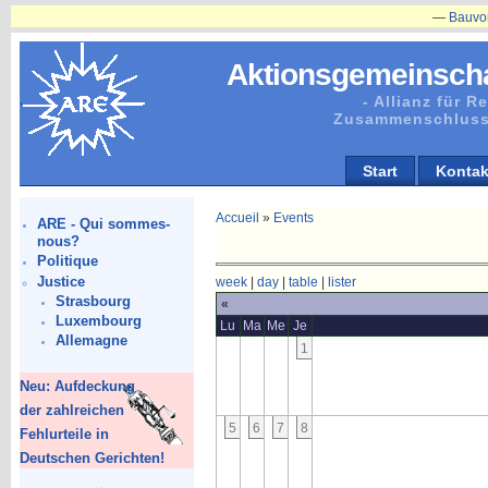
—
Bauvorhabe
Aktionsgemeinscha
- Allianz für 
Zusammenschluss
Start
Kontak
Accueil
»
Events
ARE - Qui sommes-
nous?
Politique
Justice
week
|
day
|
table
|
lister
Strasbourg
«
Luxembourg
Lu
Ma
Me
Je
Allemagne
1
Neu: Aufdeckung
der zahlreichen
5
6
7
8
Fehlurteile in
Deutschen Gerichten!