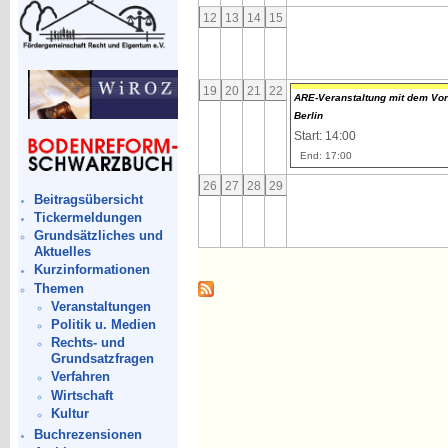
12
13
14
15
19
20
21
22
ARE-Veranstaltung mit dem Vortra
Berlin
Start: 14:00
End: 17:00
26
27
28
29
Beitragsübersicht
Tickermeldungen
Grundsätzliches und
Aktuelles
Kurzinformationen
Themen
Veranstaltungen
Politik u. Medien
Rechts- und
Grundsatzfragen
Verfahren
Wirtschaft
Kultur
Buchrezensionen