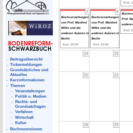
End: 1
7
8
Buchvor
Buchvorstellungen
Buchvorstellungen
Prof. M
von Prof. Manfred
von Prof. Manfred
anderen
Wilke und die
Wilke und die
End: 2
anderen Autoren in
anderen Autoren in
Berlin
Berlin
End: 20:00
End: 20:00
14
15
Beitragsübersicht
Tickermeldungen
Grundsätzliches und
Aktuelles
21
22
Kurzinformationen
Themen
Veranstaltungen
Politik u. Medien
Rechts- und
Grundsatzfragen
Verfahren
Wirtschaft
Kultur
28
29
Buchrezensionen