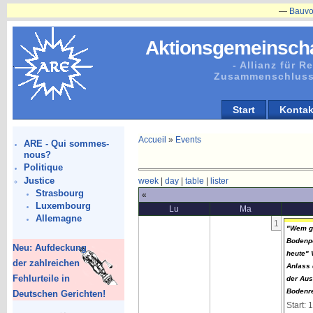
—
Bauvorhaben
Aktionsgemeinscha
- Allianz für 
Zusammenschluss
Start
Kontak
Accueil
»
Events
ARE - Qui sommes-
nous?
Politique
Justice
week
|
day
|
table
|
lister
Strasbourg
«
Luxembourg
Lu
Ma
Allemagne
1
"Wem ge
Bodenpo
Neu: Aufdeckung
heute" 
der zahlreichen
Anlass 
Fehlurteile in
der Aus
Bodenr
Deutschen Gerichten!
Start: 