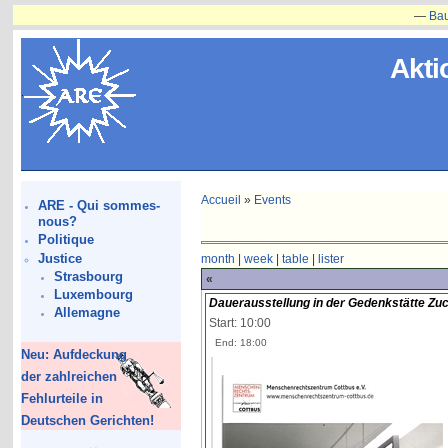
—
Bauvorhab
Akti
Accueil
»
Events
ARE - Qui sommes-
nous?
Politique
Justice
month
|
week
|
table
|
lister
Strasbourg
«
Luxembourg
Dauerausstellung in der Gedenkstätte Zu
Allemagne
Start: 10:00
End: 18:00
Neu: Aufdeckung
der zahlreichen
Fehlurteile in
Deutschen Gerichten!