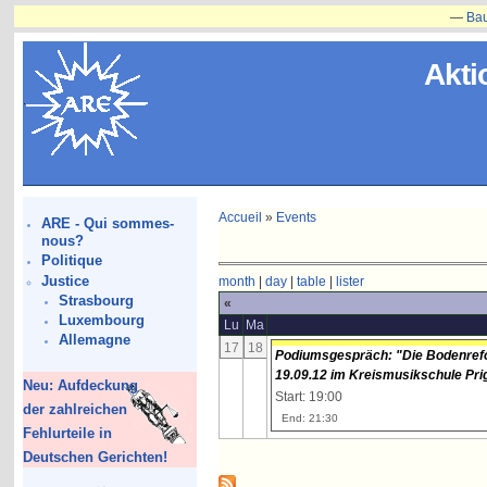
—
Bauvorha
Akti
Accueil
»
Events
ARE - Qui sommes-
nous?
Politique
Justice
month
|
day
|
table
|
lister
Strasbourg
«
Luxembourg
Lu
Ma
Allemagne
17
18
Podiumsgespräch: "Die Bodenrefo
19.09.12 im Kreismusikschule Prig
Neu: Aufdeckung
Start: 19:00
der zahlreichen
End: 21:30
Fehlurteile in
Deutschen Gerichten!