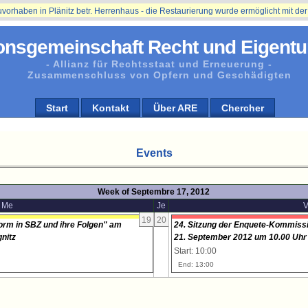
ben in Plänitz betr. Herrenhaus - die Restaurierung wurde ermöglicht mit der Unt
onsgemeinschaft Recht und Eigentu
- Allianz für Rechtsstaat und Erneuerung -
Zusammenschluss von Opfern und Geschädigten
Start
Kontakt
Über ARE
Chercher
Events
Week of Septembre 17, 2012
Me
Je
V
19
20
rm in SBZ und ihre Folgen" am
24. Sitzung der Enquete-Kommiss
nitz
21. September 2012 um 10.00 Uhr
Start: 10:00
End: 13:00