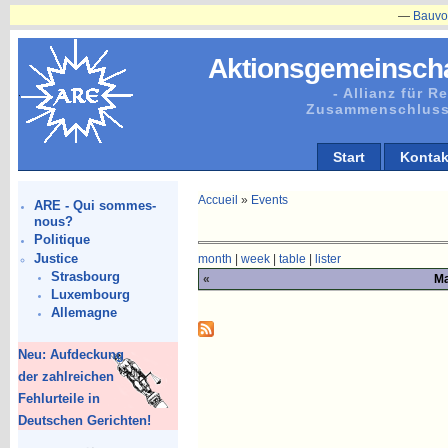
—
Bauvorhaben
Aktionsgemeinscha
- Allianz für 
Zusammenschluss
Start
Kontak
Accueil
»
Events
ARE - Qui sommes-
nous?
Politique
Justice
month
|
week
|
table
|
lister
Strasbourg
«
Ma
Luxembourg
Allemagne
Neu: Aufdeckung
der zahlreichen
Fehlurteile in
Deutschen Gerichten!