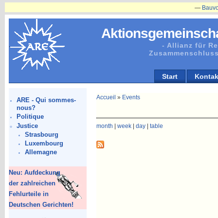
—
Bauvorhabe
Aktionsgemeinscha
- Allianz für 
Zusammenschluss
Start
Kontak
Accueil
»
Events
ARE - Qui sommes-
nous?
Politique
Justice
month
|
week
|
day
|
table
Strasbourg
Luxembourg
Allemagne
Neu: Aufdeckung
der zahlreichen
Fehlurteile in
Deutschen Gerichten!