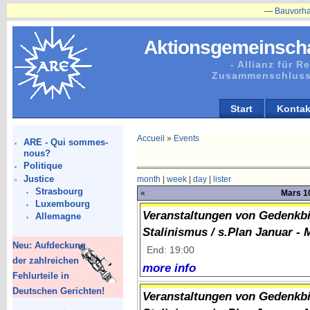
—
Bauvorhaben in Pl
Aktionsgemeinscha
- Allianz für 
Zusammenschluss
Start
Kontak
Accueil
»
Events
ARE - Qui sommes-
nous?
Politique
Justice
month
|
week
|
day
|
lister
Strasbourg
«
Mars 10
Luxembourg
Veranstaltungen von Gedenkbi
Allemagne
Stalinismus / s.Plan Januar - 
Neu: Aufdeckung
End: 19:00
der zahlreichen
more info
Fehlurteile in
Deutschen Gerichten!
Veranstaltungen von Gedenkbi