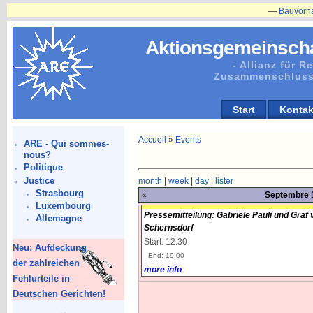
—
Bauvorhaben in 
Aktionsgemeinscha
- Allianz für 
Zusammenschluss
Start
Kontak
Accueil
»
Events
ARE - Qui sommes-
nous?
Politique
Justice
month
|
week
|
day
|
lister
Strasbourg
«
Septembre 1
Luxembourg
Pressemitteilung: Gabriele Pauli und Graf
Allemagne
Schernsdorf
Start: 12:30
Neu: Aufdeckung
End: 19:00
der zahlreichen
more info
Fehlurteile in
Deutschen Gerichten!