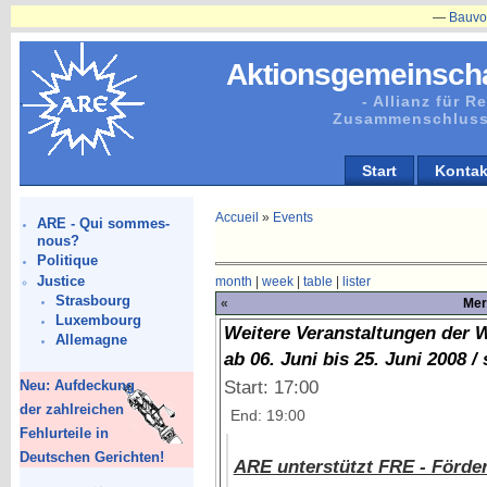
—
Bauvorhaben
Aktionsgemeinscha
- Allianz für 
Zusammenschluss
Start
Kontak
Accueil
»
Events
ARE - Qui sommes-
nous?
Politique
Justice
month
|
week
|
table
|
lister
Strasbourg
«
Mer
Luxembourg
Weitere Veranstaltungen der W
Allemagne
ab 06. Juni bis 25. Juni 2008 / 
Start: 17:00
Neu: Aufdeckung
der zahlreichen
End: 19:00
Fehlurteile in
Deutschen Gerichten!
ARE unterstützt FRE - Förde