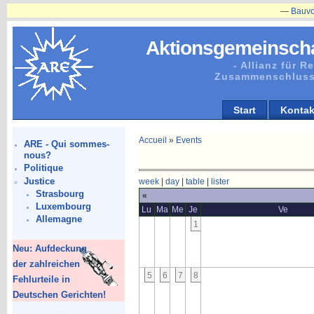
—
Bauvorhabe
Aktionsgemeinscha
- Allianz für 
Zusammenschluss
Start
Kontak
Accueil
»
Events
ARE - Qui sommes-
nous?
Politique
Justice
week
|
day
|
table
|
lister
Strasbourg
«
Luxembourg
Lu
Ma
Me
Je
Ve
Allemagne
1
Neu: Aufdeckung
der zahlreichen
5
6
7
8
Fehlurteile in
Deutschen Gerichten!