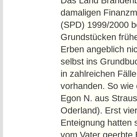
Das Land Brandenbu
damaligen Finanzmi
(SPD) 1999/2000 be
Grundstücken früh
Erben angeblich nic
selbst ins Grundbu
in zahlreichen Fäl
vorhanden. So wie 
Egon N. aus Straus
Oderland). Erst vie
Enteignung hatten s
vom Vater geerbte 