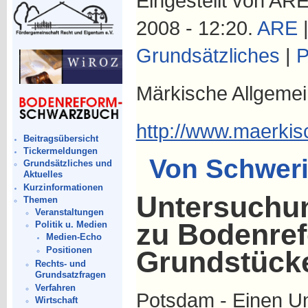
Eingestellt von AR
2008 - 12:20.
ARE
Grundsätzliches
|
P
Märkische Allgemei
http://www.maerki
Beitragsübersicht
Tickermeldungen
Von Schweri
Grundsätzliches und
Aktuelles
Kurzinformationen
Untersuchu
Themen
Veranstaltungen
zu Bodenre
Politik u. Medien
Medien-Echo
Positionen
Grundstücke
Rechts- und
Grundsatzfragen
Verfahren
Potsdam - Einen U
Wirtschaft