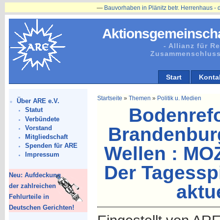
—
Bauvorhaben in Plänitz betr. Herrenhaus - die Restaurierung
Aktionsgemeinscha
- Allianz für 
Zusammenschluss
Start
Konta
Startseite
»
Themen
»
Politik u. Medien
Über ARE e.V.
Bodenref
Statut
Verbündete
Brandenburg
Vorstand
Mitgliedschaft
Spenden für ARE
Wellen : MOZ
Impressum
Der Tagesspi
Neu: Aufdeckung
aktue
der zahlreichen
Fehlurteile in
Deutschen Gerichten!