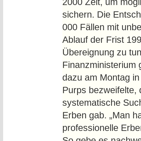
2000 Zeit, um mögl
sichern. Die Entsch
000 Fällen mit unb
Ablauf der Frist 19
Übereignung zu tun,
Finanzministerium 
dazu am Montag in
Purps bezweifelte,
systematische Suc
Erben gab. „Man ha
professionelle Erben
So gebe es nachweis