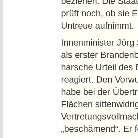
beziehen. Die Staa
prüft noch, ob sie 
Untreue aufnimmt.
Innenminister Jör
als erster Brandenb
harsche Urteil des
reagiert. Den Vorw
habe bei der Übert
Flächen sittenwidri
Vertretungsvollmac
„beschämend“. Er fo