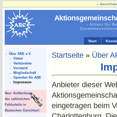
—
Bauvorhaben in Plänit
Aktionsgemeinscha
- Allianz für 
Zusammenschluss
Start
Konta
Startseite
»
Über A
Über ARE e.V.
Statut
Verbündete
Im
Vorstand
Mitgliedschaft
Spenden für ARE
Anbieter dieser Webs
Impressum
Aktionsgemeinscha
Neu: Aufdeckung
der zahlreichen
eingetragen beim Ve
Fehlurteile in
Deutschen Gerichten!
Charlottenburg. Die