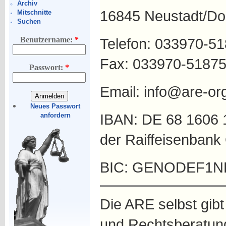
Archiv
16845 Neustadt/Do
Mitschnitte
Suchen
Telefon: 033970-5
Benutzername:
*
Fax: 033970-5187
Passwort:
*
Email: info@are-or
Neues Passwort
IBAN: DE 68 1606 
anfordern
der Raiffeisenbank 
BIC: GENODEF1
Die ARE selbst gib
und Rechtsberatung