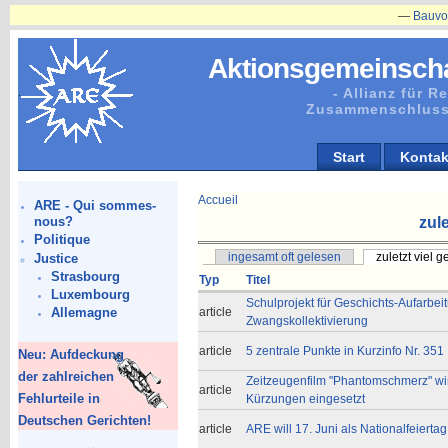
—
Bauvorhaben
Aktionsgemeinscha
- Allianz für 
Zusammenschluss
Start
Kontak
Accueil
ARE - Qui sommes-
zule
nous?
Politique
ingesamt oft gelesen
zuletzt viel 
Justice
Strasbourg
Typ
Titel
Luxembourg
Schulprojekt für Geschichts-Aufarbei
article
Allemagne
Zwangskollektivierung
article
5 zentrale Punkte in Kurzinfo Nr. 351
Neu: Aufdeckung
der zahlreichen
Zeitzeugenfilm "Phantomschmerz" wird
article
Fehlurteile in
Kürzungen eingesetzt
Deutschen Gerichten!
article
ARE will 17. Juni als Nationalfeiertag