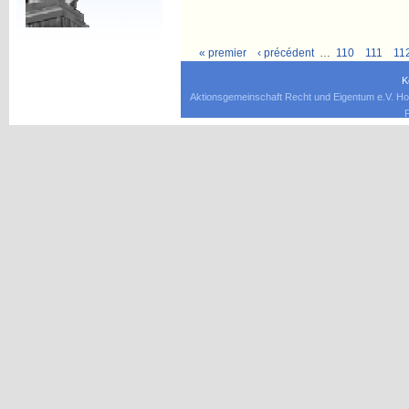
« premier
‹ précédent
…
110
111
11
K
Aktionsgemeinschaft Recht und Eigentum e.V. Ho