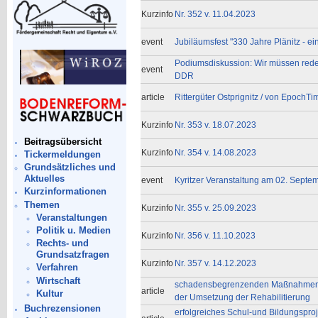
Kurzinfo
Nr. 352 v. 11.04.2023
event
Jubiläumsfest "330 Jahre Plänitz - e
Podiumsdiskussion: Wir müssen rede
event
DDR
article
Rittergüter Ostprignitz / von EpochTi
Kurzinfo
Nr. 353 v. 18.07.2023
Beitragsübersicht
Kurzinfo
Nr. 354 v. 14.08.2023
Tickermeldungen
Grundsätzliches und
Aktuelles
event
Kyritzer Veranstaltung am 02. Septe
Kurzinformationen
Themen
Kurzinfo
Nr. 355 v. 25.09.2023
Veranstaltungen
Politik u. Medien
Kurzinfo
Nr. 356 v. 11.10.2023
Rechts- und
Grundsatzfragen
Kurzinfo
Nr. 357 v. 14.12.2023
Verfahren
Wirtschaft
schadensbegrenzenden Maßnahmen 
article
Kultur
der Umsetzung der Rehabilitierung
Buchrezensionen
erfolgreiches Schul-und Bildungspro