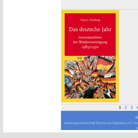
1
2
3
K
Aktionsgemeinschaft Recht und Eigentum e.V. Ho