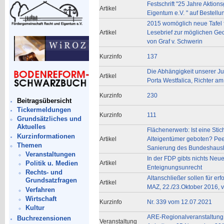
Festschrift "25 Jahre Aktio
Artikel
Eigentum e.V. " auf Bestellu
2015 womöglich neue Tafel 
Artikel
Lesebrief zur möglichen Ged
von Graf v. Schwerin
Kurzinfo
137
Die Abhängigkeit unserer Jus
Artikel
Porta Westfalica, Richter a
Kurzinfo
230
Beitragsübersicht
Tickermeldungen
Kurzinfo
111
Grundsätzliches und
Aktuelles
Flächenerwerb: Ist eine Stic
Kurzinformationen
Artikel
Alteigentümer geboten? Peer
Themen
Sanierung des Bundeshausha
Veranstaltungen
In der FDP gibts nichts Neu
Artikel
Politik u. Medien
Enteignungsunrecht
Rechts- und
Altanschließer sollen für erf
Grundsatzfragen
Artikel
MAZ, 22./23.Oktober 2016, 
Verfahren
Wirtschaft
Kurzinfo
Nr. 339 vom 12.07.2021
Kultur
ARE-Regionalveranstaltung
Buchrezensionen
Veranstaltung