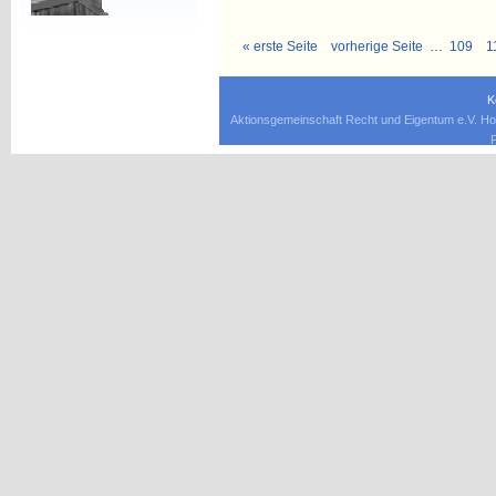
« erste Seite
vorherige Seite
…
109
1
K
Aktionsgemeinschaft Recht und Eigentum e.V. Ho