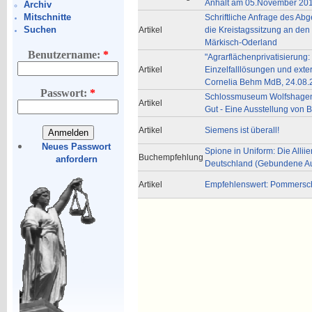
Anhalt am 05.November 20
Archiv
Mitschnitte
Schriftliche Anfrage des Ab
Suchen
Artikel
die Kreistagssitzung an den
Märkisch-Oderland
Benutzername:
*
"Agrarflächenprivatisierung
Artikel
Einzelfalllösungen und exte
Cornelia Behm MdB, 24.08.
Passwort:
*
Schlossmuseum Wolfshagen/P
Artikel
Gut - Eine Ausstellung von 
Artikel
Siemens ist überall!
Neues Passwort
Spione in Uniform: Die Alliie
Buchempfehlung
anfordern
Deutschland (Gebundene A
Artikel
Empfehlenswert: Pommers