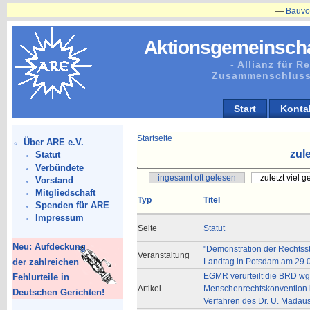
—
Bauvorhaben
Aktionsgemeinscha
- Allianz für 
Zusammenschluss
Start
Konta
Startseite
Über ARE e.V.
zule
Statut
Verbündete
ingesamt oft gelesen
zuletzt viel 
Vorstand
Mitgliedschaft
Typ
Titel
Spenden für ARE
Impressum
Seite
Statut
Neu: Aufdeckung
"Demonstration der Rechtsst
Veranstaltung
der zahlreichen
Landtag in Potsdam am 29.
EGMR verurteilt die BRD wg.
Fehlurteile in
Artikel
Menschenrechtskonvention i
Deutschen Gerichten!
Verfahren des Dr. U. Madau