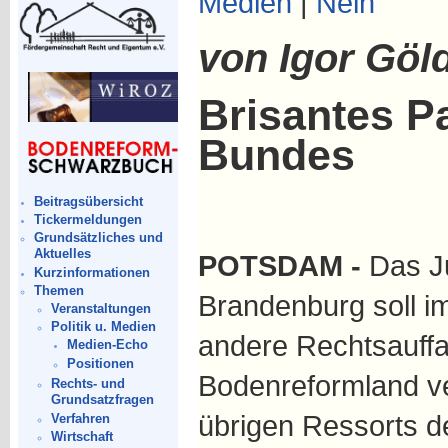
Medien
|
Nein
von Igor Göl
Brisantes P
Bundes
Beitragsübersicht
Tickermeldungen
Grundsätzliches und
Aktuelles
POTSDAM -
Das Ju
Kurzinformationen
Themen
Brandenburg soll i
Veranstaltungen
Politik u. Medien
andere Rechtsauff
Medien-Echo
Positionen
Bodenreformland ve
Rechts- und
Grundsatzfragen
übrigen Ressorts d
Verfahren
Wirtschaft