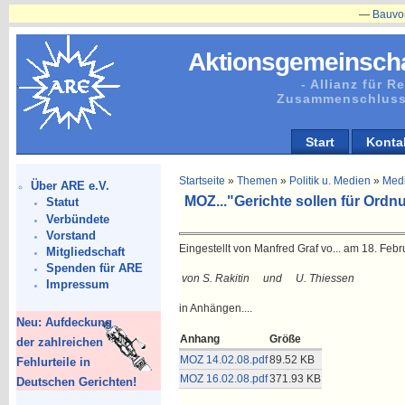
—
Bauvorhaben i
Aktionsgemeinscha
- Allianz für 
Zusammenschluss
Start
Konta
Startseite
»
Themen
»
Politik u. Medien
»
Med
Über ARE e.V.
MOZ..."Gerichte sollen für Ord
Statut
Verbündete
Vorstand
Eingestellt von Manfred Graf vo... am 18. Febr
Mitgliedschaft
Spenden für ARE
von S. Rakitin und U. Thiessen
Impressum
in Anhängen....
Neu: Aufdeckung
Anhang
Größe
der zahlreichen
MOZ 14.02.08.pdf
89.52 KB
Fehlurteile in
MOZ 16.02.08.pdf
371.93 KB
Deutschen Gerichten!